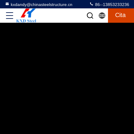
kxdandy@chinasteelstructure.cn
86--13853233236
Cita