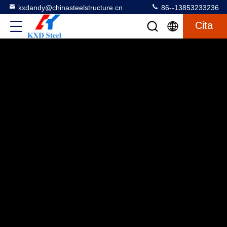
kxdandy@chinasteelstructure.cn
86--13853233236
Cita