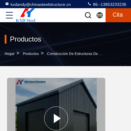
kxdandy@chinasteelstructure.cn
86--13853233236
Cita
Productos
>
>
>
Hogar
Productos
Construcción De Estructuras De Acero
Construc