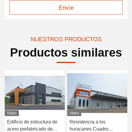
Envíe
NUESTROS PRODUCTOS
Productos similares
Vídeo
Vídeo
ura de
Resistencia a los
Portal Marco Estructu
 de
huracanes Cuadro
acero Edificio Almacé