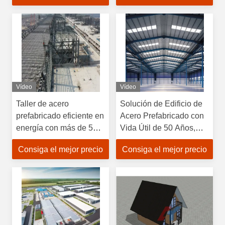
Múltiples Pisos y
Construcción Rápida
Vídeo
Vídeo
Taller de acero
Solución de Edificio de
prefabricado eficiente en
Acero Prefabricado con
energía con más de 50
Vida Útil de 50 Años,
años de vida útil y
Diseño Personalizado y
Consiga el mejor precio
Consiga el mejor precio
construcción resistente a
Construcción Rápida
la corrosión