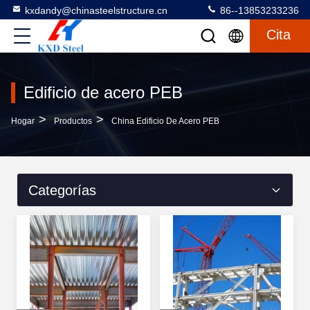
kxdandy@chinasteelstructure.cn
86--13853233236
Cita
Edificio de acero PEB
>
>
Hogar
Productos
China Edificio De Acero PEB
Categorías