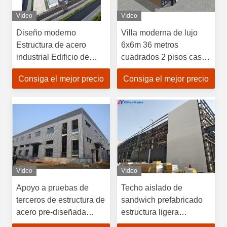
Vídeo
Vídeo
Diseño moderno
Villa moderna de lujo
Estructura de acero
6x6m 36 metros
industrial Edificio de
cuadrados 2 pisos casa
almacén prefabricado
prefabricada de acero
Consiga el mejor precio
Consiga el mejor precio
Eficiencia óptima
Vídeo
Vídeo
Apoyo a pruebas de
Techo aislado de
terceros de estructura de
sandwich prefabricado
acero pre-diseñada
estructura ligera
marco de almacenes
estructura de acero