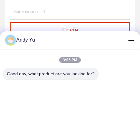
Envíe
Andy Yu
3:05 PM
Good day, what product are you looking for?
QINGDAO KXD STEEL STRUCTURE CO.,
LTD
kxdandy@chinasteelstructure.cn
86--13853233236
No.17 Changjiang Road, Pingdu, Qingdao, provincia de