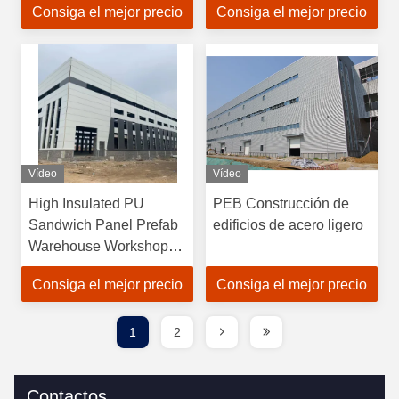
Consiga el mejor precio
Consiga el mejor precio
edificios de oficinas
construcción de
almacenes
Vídeo
Vídeo
High Insulated PU
PEB Construcción de
Sandwich Panel Prefab
edificios de acero ligero
Warehouse Workshops
And Commercial
Consiga el mejor precio
Consiga el mejor precio
Buildings
1
2
Contactos