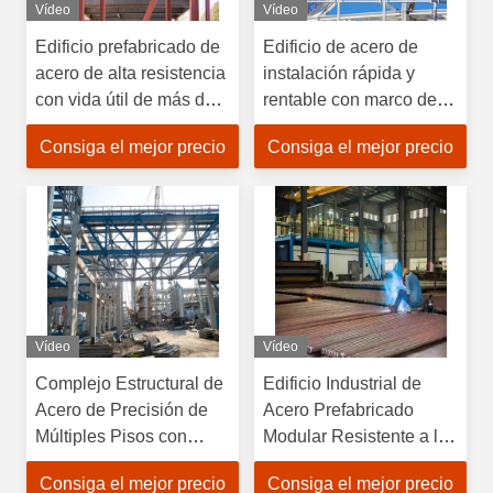
Vídeo
Vídeo
Edificio prefabricado de
Edificio de acero de
acero de alta resistencia
instalación rápida y
con vida útil de más de
rentable con marco de
50 años y diseño
acero de alta resistencia
Consiga el mejor precio
Consiga el mejor precio
personalizable para uso
industrial y comercial
Vídeo
Vídeo
Complejo Estructural de
Edificio Industrial de
Acero de Precisión de
Acero Prefabricado
Múltiples Pisos con
Modular Resistente a la
Durabilidad de Alta
Intemperie con Diseño
Consiga el mejor precio
Consiga el mejor precio
Resistencia, Diseño de
Personalizable