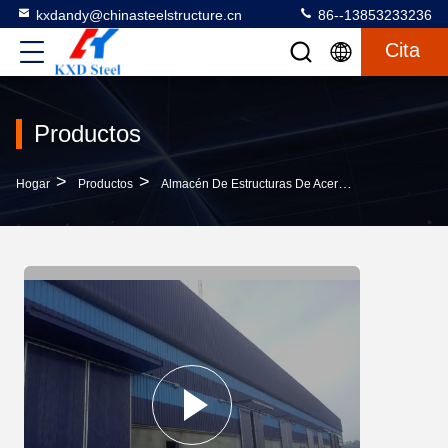
kxdandy@chinasteelstructure.cn
86--13853233236
Cita
Productos
>
>
>
Hogar
Productos
Almacén De Estructuras De Acero
Construcción