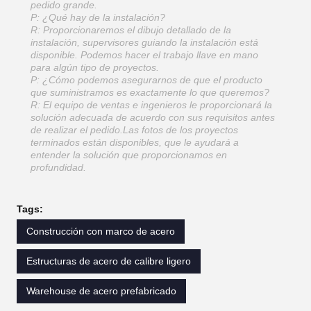
pedido grande.
P: ¿Qué hay de la instalación?
R: Proporcionaremos el dibujo detallado de la
instalación, supervisores guiando la instalación está
disponible. Podemos hacer el trabajo llave en mano
para algún tipo de proyectos.
P: ¿Cómo podemos asegurarnos de que el producto
que suministramos es exactamente lo que queremos?
R: El equipo de ventas e ingenieros le proporcionará la
solución adecuada de acuerdo con sus requisitos antes
de realizar el pedido.Las fotos de los proyectos
terminados están disponibles, que le ayudará a
entender la solución que proporcionamos en
profundidad.
Tags:
Construcción con marco de acero
Estructuras de acero de calibre ligero
Warehouse de acero prefabricado