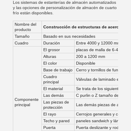
Los sistemas de estanterías de almacén automatizados
y las opciones de personalización de almacén de cuarto
frío están disponibles.
Nombre del
Construcción de estructuras de acero de d
producto
Tamaño
Basado en sus necesidades
Cuadro
Duración
Entre 4000 y 12000 mm
El grosor
placas de malla de 6-40 mm
Alturas
200 a 1200 mm
El color
Disponible
Base de trabajo
Cerro y tornillos de fundació
Cuadro
Válvulas de laminado en cali
principal
El material
Se trata de los siguientes:
Las demás
C purlin o Z tamaño de purli
Componente
Las piezas de
principal
Las demás piezas de acero o
protección
El rayo
Cerrojos generales y cerros d
Techo y pared
paneles sandwich y láminas 
Puerta
Puerta deslizante y rodante