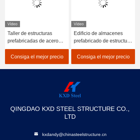
Vídeo
Vídeo
Taller de estructuras
Edificio de almacenes
prefabricadas de acero
prefabricado de estructura
pesado con estructura de
de acero de varios pisos
acero
SGS BV CE aprobado
Consiga el mejor precio
Consiga el mejor precio
QINGDAO KXD STEEL STRUCTURE CO.,
LTD
kxdandy@chinasteelstructure.cn