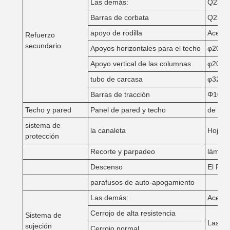
Las demás:
Q235B 
Barras de corbata
Q235,φ
apoyo de rodilla
Acero 
Refuerzo
secundario
Apoyos horizontales para el techo
φ20, Q
Apoyo vertical de las columnas
φ20, Q
tubo de carcasa
φ32 po
Barras de tracción
Φ10 ba
Techo y pared
Panel de pared y techo
de ace
sistema de
la canaleta
Hojas 
protección
Recorte y parpadeo
lámina
Descenso
El PVC
parafusos de auto-apogamiento
Las demás:
Acero
Cerrojo de alta resistencia
Sistema de
Las es
sujeción
Cerrojo normal