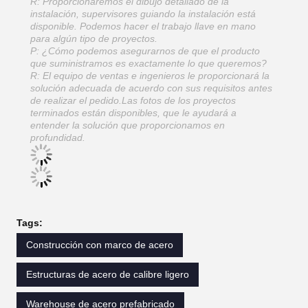
R: Proporcionaremos el dibujo detallado de la
instalación, supervisores guiando la instalación está
disponible. Podemos hacer el trabajo llave en mano
para algún tipo de proyectos.
P: ¿Cómo podemos asegurarnos de que el producto
que suministramos es exactamente lo que queremos?
R: El equipo de ventas e ingenieros le proporcionará la
solución adecuada de acuerdo con sus requisitos antes
de realizar el pedido.Las fotos de los proyectos
terminados están disponibles, que le ayudará a
entender la solución que proporcionamos en
profundidad.
Tags:
Construcción con marco de acero
Estructuras de acero de calibre ligero
Warehouse de acero prefabricado