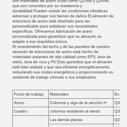
con materiales de acero crudo como Q235B y Q355B,
que son conocidos por su resistencia y
durabilidad.Pueden resistir las condiciones climáticas
adversas y proteger sus bienes de daños.El almacén de
estructura de acero está diseñado para ser
personalizable para satisfacer sus necesidades
específicas. Ofrecemos fabricación de acero
personalizada para garantizar que su almacén se
adapte a sus requisitos únicos.
El revestimiento del techo y de las paredes de nuestro
almacén de estructuras de acero está hecho de
materiales aislantes de alta calidad como EPS, lana de
vidrio, lana de roca y PU.Esto garantiza que el almacén
esté bien aislado y que sea eficiente energéticamente,
reduciendo sus costes energéticos y proporcionando un
ambiente de trabajo cómodo a sus empleados.
Punto de trabajo
Materiales
En el 
Acero
Columna y viga de la sección H
Q345 a
Cuadro
columna resistente al viento
Q345 a
Las demás piezas
Q235B 