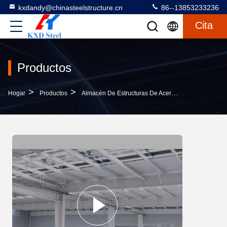
kxdandy@chinasteelstructure.cn
86--13853233236
Cita
Productos
>
>
>
Hogar
Productos
Almacén De Estructuras De Acero
Edificios De