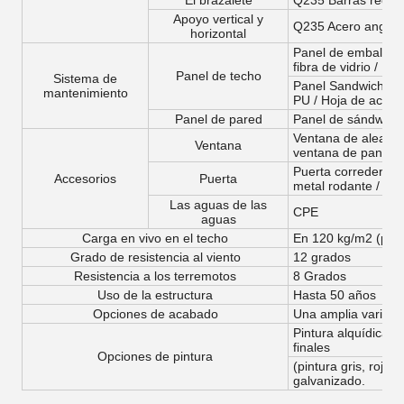
El brazalete
Q235 Barras redo
Apoyo vertical y
Q235 Acero angular
horizontal
Panel de embalaje 
fibra de vidrio /
Panel de techo
Sistema de
Panel Sandwich de 
mantenimiento
PU / Hoja de acero
Panel de pared
Panel de sándwich 
Ventana de aleació
Ventana
ventana de panel 
Puerta corredera d
Accesorios
Puerta
metal rodante / Pu
Las aguas de las
CPE
aguas
Carga en vivo en el techo
En 120 kg/m2 (pane
Grado de resistencia al viento
12 grados
Resistencia a los terremotos
8 Grados
Uso de la estructura
Hasta 50 años
Opciones de acabado
Una amplia variedad
Pintura alquídica, 
finales
Opciones de pintura
(pintura gris, roja, 
galvanizado.