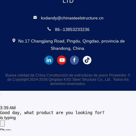
3:39 AM
Good day, what product are you looking for?
QINGDAO KXD STEEL STRUCTURE CO.,
LTD
kxdandy@chinasteelstructure.cn
86--13853233236
No.17 Changjiang Road, Pingdu, Qingdao, provincia de
Shandong, China.
Buena calidad de China Construcción de estructuras de acero Proveedor. ©
de Copyright 2024-2026 Qingdao KXD Steel Structure Co., Ltd . Todos los
derechos reservados.