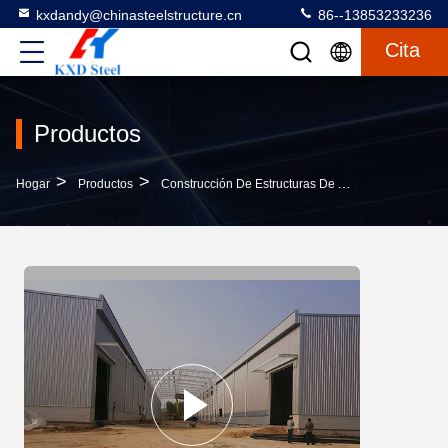
kxdandy@chinasteelstructure.cn
86--13853233236
Cita
Productos
>
>
>
Hogar
Productos
Construcción De Estructuras De Acero
Fabricac