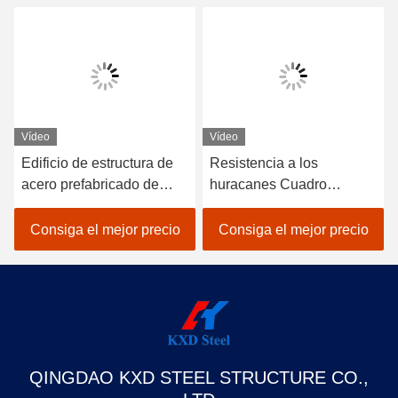
NUESTROS PRODUCTOS
Productos similares
Vídeo
Vídeo
Edificio de estructura de
Resistencia a los
acero prefabricado de
huracanes Cuadro
varios pisos Edificio de
prefabricado de acero
fábrica de almacén
Edificio Almacén de metal
Consiga el mejor precio
Consiga el mejor precio
industrial
Hangar Oficina