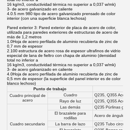
16 kg/m3, conductividad térmica no superior a 0,037 w/mk)
3- de acero galvanizado en caliente
4.0.5 mm 980 tipo de acero galvanizado prensado de color
interior (con una superficie blanca lechosa)
Pared exterior 3: Pared exterior de placa de acero de color,
utilizada para paredes exteriores de estructuras de acero de
más de 1,2 metros
1.0Hoja de acero perfilada de aluminio recubierta de zinc de
0,7 mm de espesor
2.100 estructura de acero rosa de espesor ultrafinos de vidrio
especial de lana de fieltro con chapa de aluminio (densidad
total no inferior a
16 kg/m3, conductividad térmica no superior a 0,037 w/mk)
3- de acero galvanizado en caliente
4.0Hoja de acero perfilada de aluminio recubierta de zinc de
0,5 mm de espesor (la superficie del panel interior es de color
blanco lechoso)
Punto de trabajo
Cuadro
Q235, Q355 Acero 
Cuadro principal de
acero
Rayo de luz
Q235, Q355 Acero 
Las demás
Q235 Púrlinas galv
El brazalete para
Acero de ángulo Q
rodillas
Cuadro secundario
La barra de lazo
Q235 Tubo circular