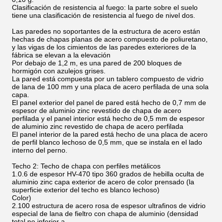
Clasificación de resistencia al fuego: la parte sobre el suelo
tiene una clasificación de resistencia al fuego de nivel dos.
Las paredes no soportantes de la estructura de acero están
hechas de chapas planas de acero compuesto de poliuretano,
y las vigas de los cimientos de las paredes exteriores de la
fábrica se elevan a la elevación
Por debajo de 1,2 m, es una pared de 200 bloques de
hormigón con azulejos grises.
La pared está compuesta por un tablero compuesto de vidrio
de lana de 100 mm y una placa de acero perfilada de una sola
capa.
El panel exterior del panel de pared está hecho de 0,7 mm de
espesor de aluminio zinc revestido de chapa de acero
perfilada y el panel interior está hecho de 0,5 mm de espesor
de aluminio zinc revestido de chapa de acero perfilada
El panel interior de la pared está hecho de una placa de acero
de perfil blanco lechoso de 0,5 mm, que se instala en el lado
interno del perno.
Techo 2: Techo de chapa con perfiles metálicos
1.0.6 de espesor HV-470 tipo 360 grados de hebilla oculta de
aluminio zinc capa exterior de acero de color prensado (la
superficie exterior del techo es blanco lechoso)
Color)
2.100 estructura de acero rosa de espesor ultrafinos de vidrio
especial de lana de fieltro con chapa de aluminio (densidad
total no inferior a