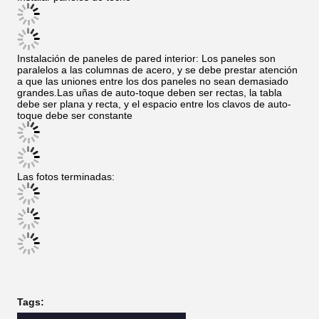
para su inspección una vez finalizada la soldadura.
Instalación de vigas de plataforma y columnas de acero
Cuando se elevan columnas de acero, las tuercas de los
cimientos deben nivelarse de antemano.Después de que las
columnas de acero están básicamente en su lugarLa nuez de
anclaje debe ser apretada.
Elevación de las vigas de acero después del montaje: una vez
terminada la construcción de las barras de sujeción de
columnas de acero, las vigas de acero se elevarán.
Las vigas del techo se dividen y se instalan pernos.
Instalar paneles de techo
Instalación de paneles de pared interior: Los paneles son
paralelos a las columnas de acero, y se debe prestar atención
a que las uniones entre los dos paneles no sean demasiado
grandes.Las uñas de auto-toque deben ser rectas, la tabla
debe ser plana y recta, y el espacio entre los clavos de auto-
toque debe ser constante