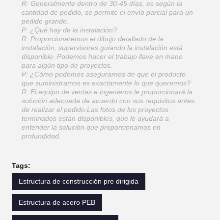
R: Generalmente dentro de 30-45 días, es según la
cantidad de pedido, se permite el envío parcial para un
pedido grande.
P: ¿Qué hay de la instalación?
R: Proporcionaremos el dibujo detallado de la
instalación, supervisores guiando la instalación está
disponible. Podemos hacer el trabajo llave en mano
para algún tipo de proyectos.
P: ¿Cómo podemos asegurarnos de que el producto
que suministramos es exactamente lo que queremos?
R: El equipo de ventas e ingenieros le proporcionará la
solución adecuada de acuerdo con sus requisitos antes
de realizar el pedido.Las fotos de los proyectos
terminados están disponibles, que le ayudará a
entender la solución que proporcionamos en
profundidad.
Tags:
Estructura de construcción pre dirigida
Estructura de acero PEB