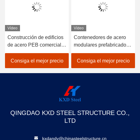
Vídeo
Vídeo
Construcción de edificios
Contenedores de acero
de acero PEB comercial
modulares prefabricados
Construcción ecológica
a medida Casas de acero
Edificio estructural
Consiga el mejor precio
Consiga el mejor precio
QINGDAO KXD STEEL STRUCTURE CO.,
LTD
kxdandy@chinasteelstructure.cn