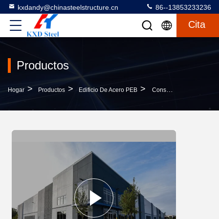
kxdandy@chinasteelstructure.cn
86--13853233236
Cita
Productos
>
>
>
Hogar
Productos
Edificio De Acero PEB
Construcción Prefabricado Estructura De Acero Edificio PEB Construcción Edificio De Fábrica De Azulejos Cerámicos