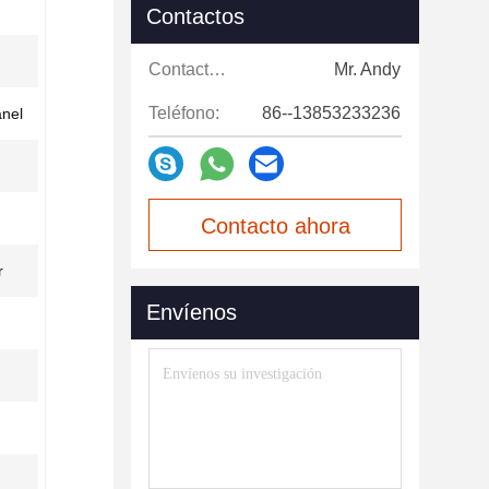
Contactos
Contactos:
Mr. Andy
Teléfono:
86--13853233236
anel
Contacto ahora
r
Envíenos