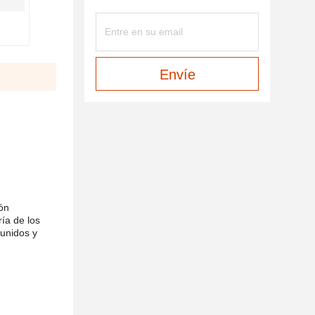
Envíe
ón
ía de los
 unidos y