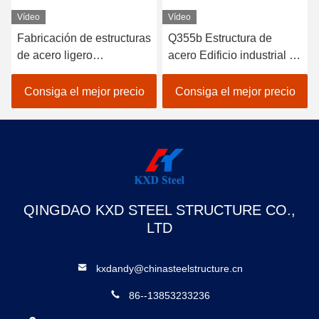
Vídeo
Vídeo
Fabricación de estructuras
Q355b Estructura de
de acero ligero
acero Edificio industrial de
Construcción de
acero fabricado Taller de
almacenes industriales
almacenes
Consiga el mejor precio
Consiga el mejor precio
prefabricados de metal
QINGDAO KXD STEEL STRUCTURE CO.,
LTD
kxdandy@chinasteelstructure.cn
86--13853233236