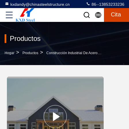
kxdandy@chinasteelstructure.cn
86--13853233236
Cita
Productos
>
>
>
Hogar
Productos
Construcción Industrial De Acero
Prefabricado 