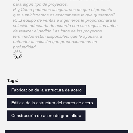
para algún tipo de proyectos.
P: ¿Cómo podemos asegurarnos de que el producto
que suministramos es exactamente lo que queremos?
R: El equipo de ventas e ingenieros le proporcionará la
solución adecuada de acuerdo con sus requisitos antes
de realizar el pedido.Las fotos de los proyectos
terminados están disponibles, que le ayudará a
entender la solución que proporcionamos en
profundidad.
Tags:
Fabricación de la estructura de acero
Edificio de la estructura del marco de acero
Construcción de acero de gran altura