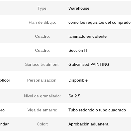
Type:
Warehouse
Plan de dibujo:
como los requisitos del comprado
Cuadro:
laminado en caliente
Cuadro:
Sección H
Surface treatment:
Galvanised PAINTING
-floor
Personalización:
Disponible
Nivel de granallado:
Sa 2.5
ero
Viga de amarre:
Tubo redondo o tubo cuadrado
ándar
Color:
Aprobación aduanera