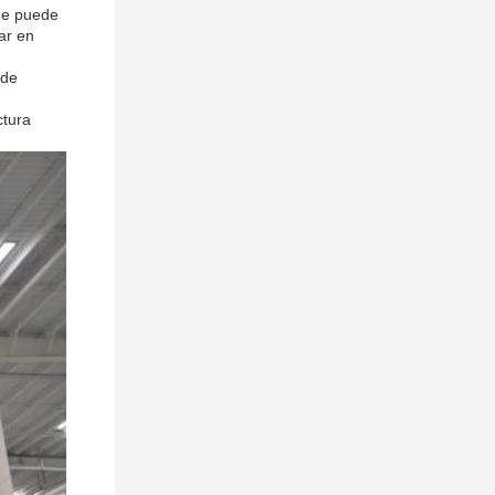
que puede
ar en
 de
ctura