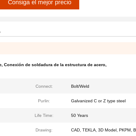
Consiga el mejor precio
o
e
,
Conexión de soldadura de la estructura de acero
,
Connect:
Bolt/Weld
Purlin:
Galvanized C or Z type steel
Life Time:
50 Years
Drawing:
CAD, TEKLA, 3D Model, PKPM, 