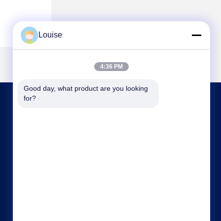
Louise
4:36 PM
Good day, what product are you looking 
for?
ÉNTRENOS EN CONTACTO CON
kxdandy@chinasteelstructure.cn
86--13853233236
No.17 Changjiang Road, Pingdu, Qingdao,
provincia de Shandong, China.