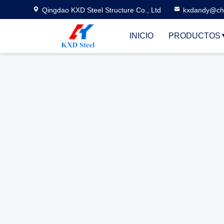
Qingdao KXD Steel Structure Co., Ltd
kxdandy@chi
INICIO
PRODUCTOS