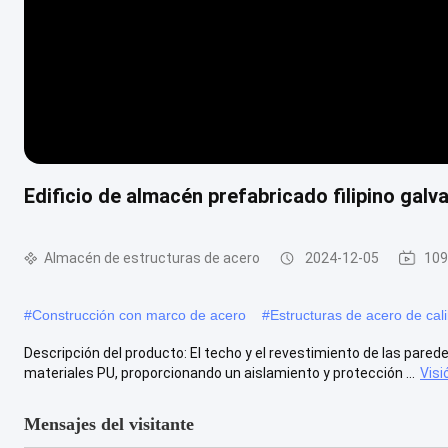
Edificio de almacén prefabricado filipino galv
Almacén de estructuras de acero
2024-12-05
109
#
Construcción con marco de acero
#
Estructuras de acero de cali
Descripción del producto: El techo y el revestimiento de las pared
materiales PU, proporcionando un aislamiento y protección ...
Vis
Mensajes del visitante