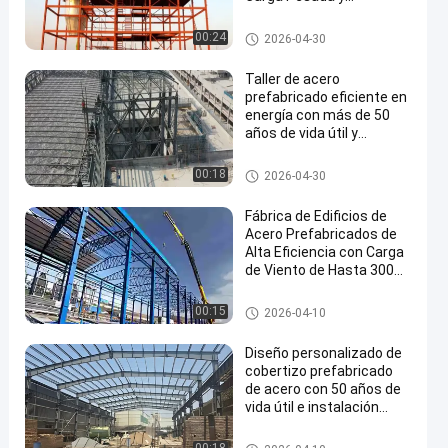
Sostenible
Almacén de estructuras de ac
00:24
2026-04-30
ero
Taller de acero
prefabricado eficiente en
energía con más de 50
años de vida útil y
construcción resistente
a la corrosión
Edificio de acero PEB
00:18
2026-04-30
Fábrica de Edificios de
Acero Prefabricados de
Alta Eficiencia con Carga
de Viento de Hasta 300
Km/h y Longitud
Personalizable
Almacén de estructuras de ac
00:15
2026-04-10
ero
Diseño personalizado de
cobertizo prefabricado
de acero con 50 años de
vida útil e instalación
rápida
Construcción de un cobertizo