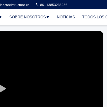
nasteelstructure.cn
86--13853233236
SOBRE NOSOTROS
NOTICIAS
TODOS LOS 
Play
Video