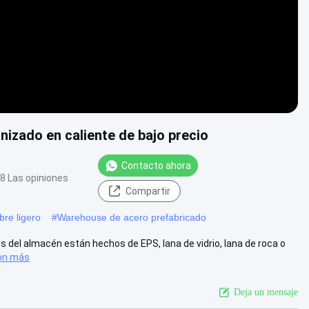
anizado en caliente de bajo precio
Contacto ahora
8 Las opiniones
Compartir
bre ligero
#
Warehouse de acero prefabricado
es del almacén están hechos de EPS, lana de vidrio, lana de roca o
ión más
Deja un mensaje