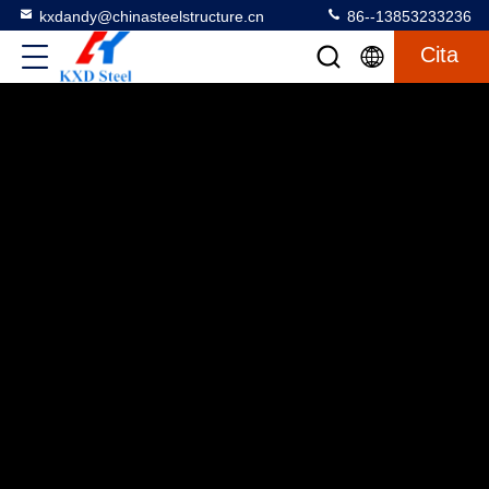
kxdandy@chinasteelstructure.cn
86--13853233236
Cita