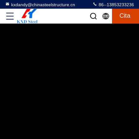
kxdandy@chinasteelstructure.cn
86--13853233236
Cita